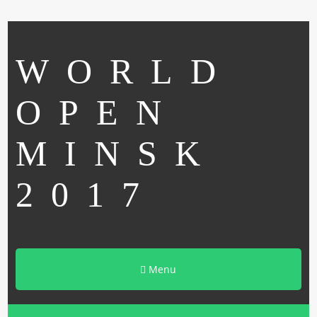
WORLD
OPEN
MINSK
2017
Menu