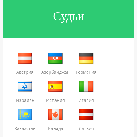
Судьи
Австрия
Азербайджан
Германия
Израиль
Испания
Италия
Казахстан
Канада
Латвия